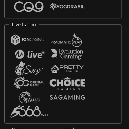
Live Casino