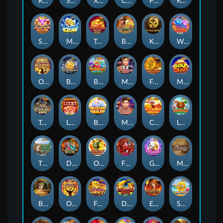
Ragnarok : Thor VS Loki
SuperNiubi
X-Huge_Fishin' Fever X-Huge
Combo Fruity Bonanza Combo
Pop Pop Candy 1000
Kong
SuperNiubiDeluxe
Mjolnir
TreasureBowl
Book of Mystery
Kingsman
Wonder Elephant
Open Sesame
Billionaire
Birds Party Deluxe
Moneybags Man
Fortune Treasure
MayaGoldCrazy
Trump Card
LuckySeven
Blossom of Wealth
Moneybags Man 2
CaiShen Coming
Legendary5
The Llama Adventure
DoubleWilds
OrientAnimals
Flirting Scholar Tang
GoldenDisco
Mahjong
Beauty And The Kingdom
OpenSesameII
Fortune Neko
DragonsGate
Elemental Link Fire
Spindrift