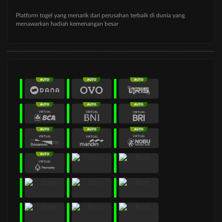
Platform togel yang menarik dari perusahan terbaik di dunia yang
menawarkan hadiah kemenangan besar