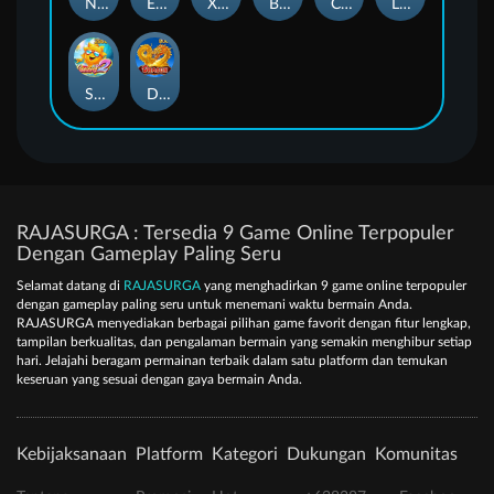
Napoleon
Elemental Link Water
XiYangYang
Banana Saga
CooCoo Farm
LuckyDiamond
Spindrift2
Dragon
RAJASURGA : Tersedia 9 Game Online Terpopuler
Dengan Gameplay Paling Seru
Selamat datang di
RAJASURGA
yang menghadirkan 9 game online terpopuler
dengan gameplay paling seru untuk menemani waktu bermain Anda.
RAJASURGA menyediakan berbagai pilihan game favorit dengan fitur lengkap,
tampilan berkualitas, dan pengalaman bermain yang semakin menghibur setiap
hari. Jelajahi beragam permainan terbaik dalam satu platform dan temukan
keseruan yang sesuai dengan gaya bermain Anda.
Kebijaksanaan
Platform
Kategori
Dukungan
Komunitas