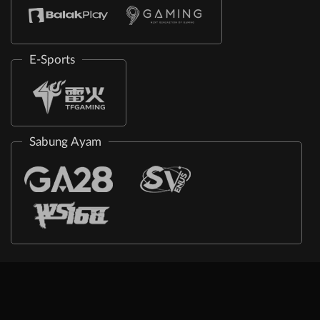
E-Sports
Sabung Ayam