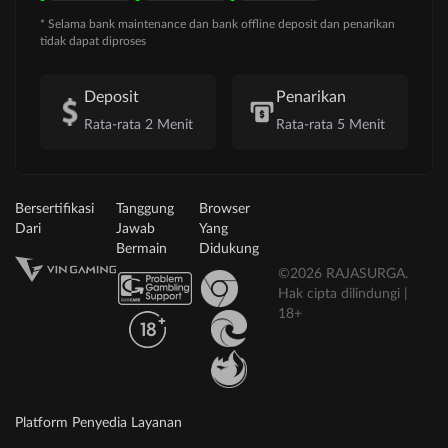
* Selama bank maintenance dan bank offline deposit dan penarikan
tidak dapat diproses
Deposit
Penarikan
Rata-rata 2 Menit
Rata-rata 5 Menit
Bersertifikasi
Tanggung
Browser
Dari
Jawab
Yang
Bermain
Didukung
©2026 RAJASURGA.
Hak cipta dilindungi |
18+
Platform Penyedia Layanan