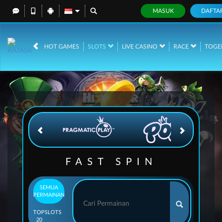
MASUK
DAFTA
IDR
12,674,590,
HOT GAMES
SLOTS
LIVE CASINO
RACE
TOGE
FAST SPIN
SEMUA
PERMAINAN
TOP
SLOTS
20