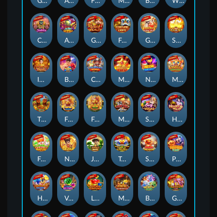
Gold Rush Cowboys
Apollo Ray of Luck
Fiery Lava
Money Empire
Blade of Fortune
Wild Mafia
City of Jewels
Alien Smash
God Of Wealth
Fortune Lions
Golden Horse Ride
Spin and Win
Imperial Majesty
Boxing Fury
Caribbean Riches
Mighty Sevens
Neon Fantasy
Money Dragon
Tiki Rush
Fortune Jewels II
Fortune Jewels I
Muay Thai Fighter
Sexy Vegas
Honey Trap
Farm Of Fortune
Nezha
Jungle Quest
Triple Happiness
Snake Treasure
Pumpkins Go Lucky
Heavenly Fortunes 2
Vegas Hot Fruit
Lucky Fortune
Mining Bonanza
Beasts Of Luck
Ganesha Luck