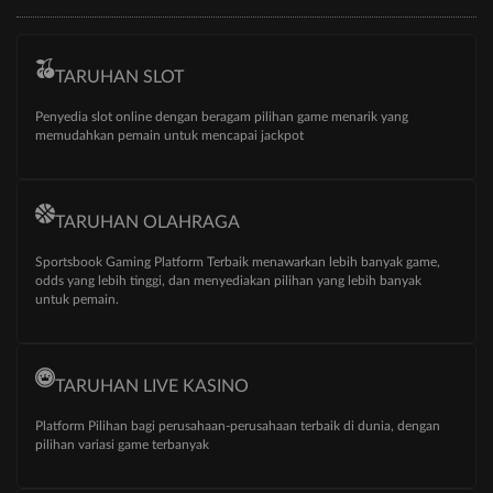
TARUHAN SLOT
Penyedia slot online dengan beragam pilihan game menarik yang
memudahkan pemain untuk mencapai jackpot
TARUHAN OLAHRAGA
Sportsbook Gaming Platform Terbaik menawarkan lebih banyak game,
odds yang lebih tinggi, dan menyediakan pilihan yang lebih banyak
untuk pemain.
TARUHAN LIVE KASINO
Platform Pilihan bagi perusahaan-perusahaan terbaik di dunia, dengan
pilihan variasi game terbanyak