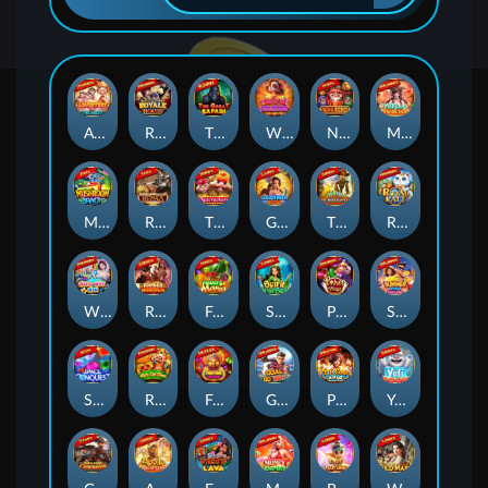
Adventure To The West
Royale House
The Great Safari
Wild Calavera
Neko Riches
Mahjong Princess
Mushroom Bandit
Roma
The Nutcrackers
Golden Moon Empire
The Maya Myth
Royal Katt
Wild Wet Win
Ranger Showdown
Fruits Mania
Spirit of the Sea
Poker Ways
Summer Splash Paradise
Space Conquest
Rich Cai Shen
Fortune Jewels III
Goal Go Win
Pai Gow Ways
Yeti Boom