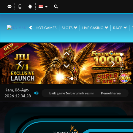
HOT GAMES
SLOTS
LIVE CASINO
RACE
Kam, 06-Agt-
agen terpercaya bandar terbaik game terbaru link resmi
Pemeliharaan Terjadwal: 
2026 12.34.28