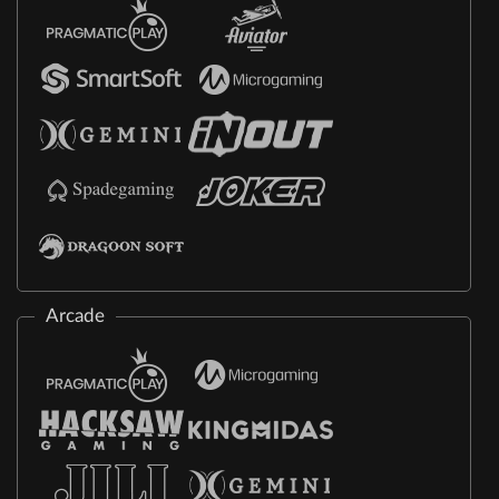
Arcade