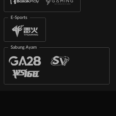
E-Sports
Sabung Ayam