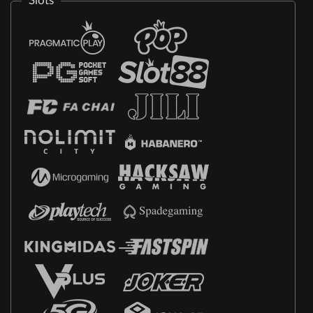
Slots