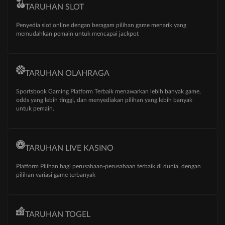
TARUHAN SLOT
Penyedia slot online dengan beragam pilihan game menarik yang
memudahkan pemain untuk mencapai jackpot
TARUHAN OLAHRAGA
Sportsbook Gaming Platform Terbaik menawarkan lebih banyak game,
odds yang lebih tinggi, dan menyediakan pilihan yang lebih banyak
untuk pemain.
TARUHAN LIVE KASINO
Platform Pilihan bagi perusahaan-perusahaan terbaik di dunia, dengan
pilihan variasi game terbanyak
TARUHAN TOGEL