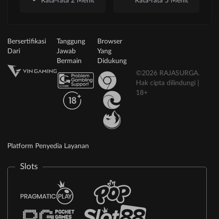
Rata-rata 2 Menit
Rata-rata 5 Menit
Bersertifikasi
Tanggung
Browser
Dari
Jawab
Yang
Bermain
Didukung
©2026 RAJASURGA.
Hak cipta dilindungi |
18+
Platform Penyedia Layanan
Slots