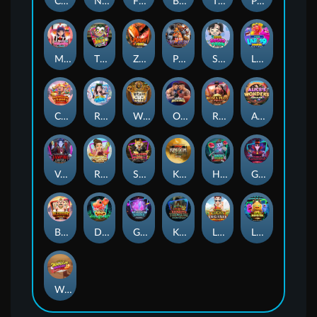
Cupid's Garden
Natural Ace
Fishing's Paradise
Blessing of the Tiger
Tiki Paradise
Punk Star
Moe Moe Cute
The King Joker
Zushi Prime
Pet Ranger
Squid Toon
Lab 19 Mania
Centillion Gods
Rich Rich Water
Wrath of Egypt
ONE Boxing
Roma Plus
Alice's Wonder
Vampire Hunter
Royal Thai Dessert
Shiba Mogul
Kingdom Z
Hungry Krahung
Ghost House
Blessing of the Ox
Dino Pops
Grand Shine
Kraken Treasure
Lucky NangKwak
Little Monster
Wonder Cuisine