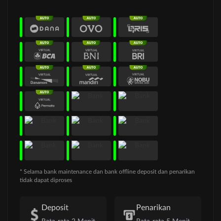
* Selama bank maintenance dan bank offline deposit dan penarikan
tidak dapat diproses
Deposit
Penarikan