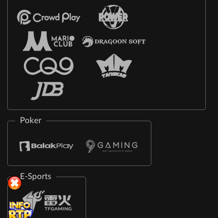
Poker
E-Sports