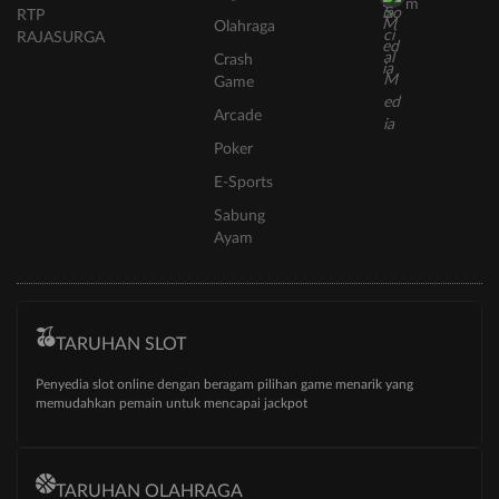
m
RTP
Olahraga
RAJASURGA
Crash
Game
Arcade
Poker
E-Sports
Sabung
Ayam
TARUHAN SLOT
Penyedia slot online dengan beragam pilihan game menarik yang
memudahkan pemain untuk mencapai jackpot
TARUHAN OLAHRAGA