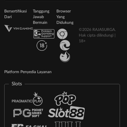
Bersertifikasi
Tanggung
Browser
Dari
Jawab
Yang
Bermain
Didukung
©2026 RAJASURGA.
Hak cipta dilindungi |
18+
Platform Penyedia Layanan
Slots