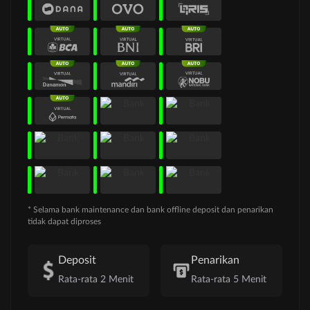
* Selama bank maintenance dan bank offline deposit dan penarikan
tidak dapat diproses
Deposit
Penarikan
Rata-rata 2 Menit
Rata-rata 5 Menit