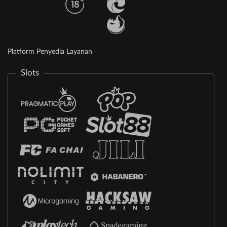
Platform Penyedia Layanan
Slots