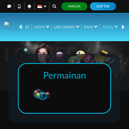
MASUK
DAFTAR
HOT GAMES
SLOTS
LIVE CASINO
RACE
TOGEL
OL
Permainan
i