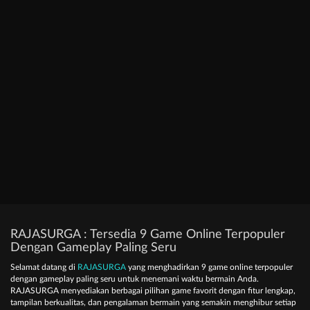
RAJASURGA : Tersedia 9 Game Online Terpopuler
Dengan Gameplay Paling Seru
Selamat datang di
RAJASURGA
yang menghadirkan 9 game online terpopuler
dengan gameplay paling seru untuk menemani waktu bermain Anda.
RAJASURGA menyediakan berbagai pilihan game favorit dengan fitur lengkap,
tampilan berkualitas, dan pengalaman bermain yang semakin menghibur setiap