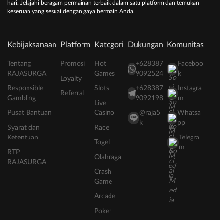
hari. Jelajahi beragam permainan terbaik dalam satu platform dan temukan
keseruan yang sesuai dengan gaya bermain Anda.
Kebijaksanaan
Platform
Kategori
Dukungan
Komunitas
Tentang
Promosi
Hot
+628387
Faceboo
RAJASURGA
Games
9092524
k
Loyalty
Responsible
Slots
+628387
Instagra
Referral
Gambling
9092198
m
Live
Pusat Bantuan
Casino
@raja5
Whatsa
k
pp
Syarat dan
Race
Ketentuan
Telegra
Togel
m
RTP
Olahraga
RAJASURGA
Crash
Game
Arcade
Poker