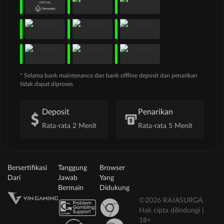
* Selama bank maintenance dan bank offline deposit dan penarikan
tidak dapat diproses
Deposit
Penarikan
Rata-rata 2 Menit
Rata-rata 5 Menit
Bersertifikasi
Tanggung
Browser
Dari
Jawab
Yang
Bermain
Didukung
©2026 RAJASURGA.
Hak cipta dilindungi |
18+