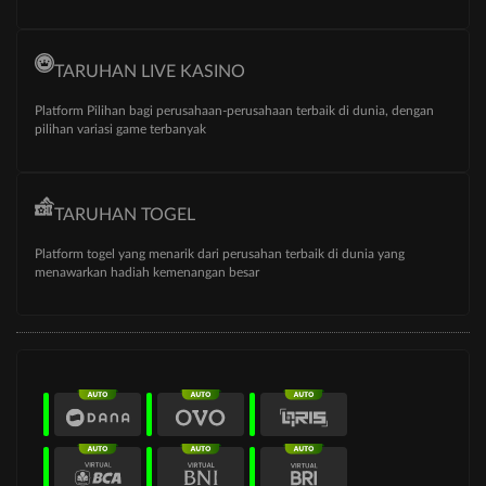
TARUHAN LIVE KASINO
Platform Pilihan bagi perusahaan-perusahaan terbaik di dunia, dengan
pilihan variasi game terbanyak
TARUHAN TOGEL
Platform togel yang menarik dari perusahan terbaik di dunia yang
menawarkan hadiah kemenangan besar