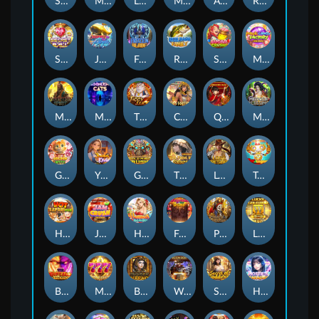
Skull Lord
Monkey King
Last Valkyrie
Miracle Ring
Aero Adventure
Royal Princess
Secret Ball
Journey to the Abyss
Frozen Blade
Reel Bass Family
Sugar Crush!
Magic Candy Factory
Mountain Spirit
Moonlight Cats
Tiggy Luck
Cleo’s Fortune
Queen's Bow
Medusa’s Blessing
Golden Kitty
Yummy Kitchen
Gold Mine Rush
The Fates of Sisters
Lost Treasure
Toy of Legend
Hot Safari Run
Jam Crush
Hottie’s Vacation
Festival of the Dead
Pirate's Treasure
Lucky Goldbar
Buffalo Begins
Mega Sevens
Book of Pharaoh
Western Sherrif
Secret of Goddess
Hottie’s Paradise