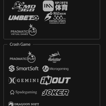
Crash Game