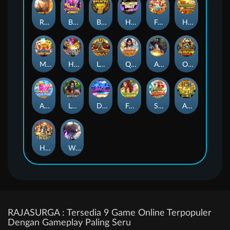
Rhino King
Bonanza Coins
Big Sevens Jackpot
Halloween Ghost
Fury Fighters
Hit Mahjong Wins
Mahjong Super Wins
Hidden City
Legacy of Midas
Quests of Olympus
Astro Luck
Olympus Legend
Amazing Soda Rush
Legend of Tarzan
Double Race
Fantastic Faries
Santa in the Summer
Ancient Stones
Holy Knight
Wolf Begins
RAJASURGA : Tersedia 9 Game Online Terpopuler
Dengan Gameplay Paling Seru