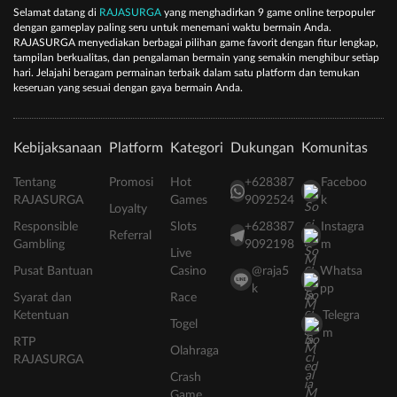
Selamat datang di
RAJASURGA
yang menghadirkan 9 game online terpopuler
dengan gameplay paling seru untuk menemani waktu bermain Anda.
RAJASURGA menyediakan berbagai pilihan game favorit dengan fitur lengkap,
tampilan berkualitas, dan pengalaman bermain yang semakin menghibur setiap
hari. Jelajahi beragam permainan terbaik dalam satu platform dan temukan
keseruan yang sesuai dengan gaya bermain Anda.
Kebijaksanaan
Platform
Kategori
Dukungan
Komunitas
Tentang
Promosi
Hot
+628387
Faceboo
RAJASURGA
Games
9092524
k
Loyalty
Responsible
Slots
+628387
Instagra
Referral
Gambling
9092198
m
Live
Pusat Bantuan
Casino
@raja5
Whatsa
k
pp
Syarat dan
Race
Ketentuan
Telegra
Togel
m
RTP
Olahraga
RAJASURGA
Crash
Game