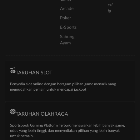
Arcade
Poker
E-Sports
Sabung
Ayam
TARUHAN SLOT
Penyedia slot online dengan beragam pilihan game menarik yang
memudahkan pemain untuk mencapai jackpot
TARUHAN OLAHRAGA
Sportsbook Gaming Platform Terbaik menawarkan lebih banyak game,
odds yang lebih tinggi, dan menyediakan pilihan yang lebih banyak
untuk pemain.