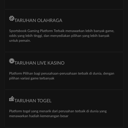
TARUHAN OLAHRAGA
Sportsbook Gaming Platform Terbaik menawarkan lebih banyak game,
odds yang lebih tinggi, dan menyediakan pilihan yang lebih banyak
untuk pemain.
TARUHAN LIVE KASINO
Platform Pilihan bagi perusahaan-perusahaan terbaik di dunia, dengan
pilihan variasi game terbanyak
TARUHAN TOGEL
Platform togel yang menarik dari perusahan terbaik di dunia yang
menawarkan hadiah kemenangan besar