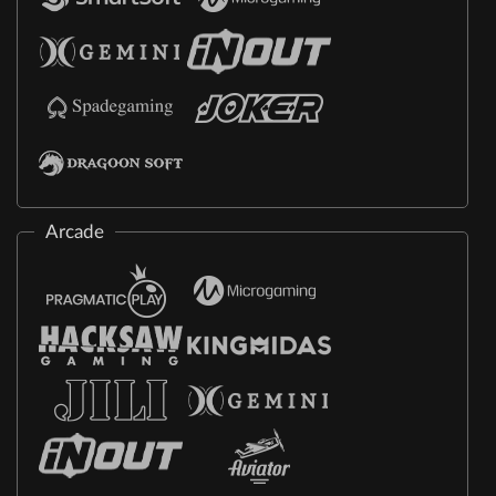
Arcade