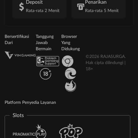
Deposit
Penarikan
Rata-rata 2 Menit
Rata-rata 5 Menit
Bersertifikasi
Tanggung
Browser
Dari
Jawab
Yang
Bermain
Didukung
©2026 RAJASURGA.
Hak cipta dilindungi |
18+
Platform Penyedia Layanan
Slots