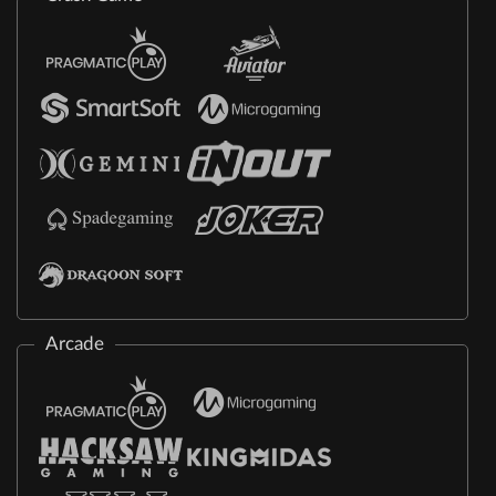
Arcade