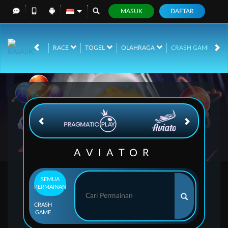
MASUK
DAFTAR
LIVE CASINO
RACE
TOGEL
OLAHRAGA
CRASH GAME
AVIATOR
SEMUA
PERMAINAN
CRASH
GAME