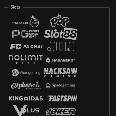
Slots