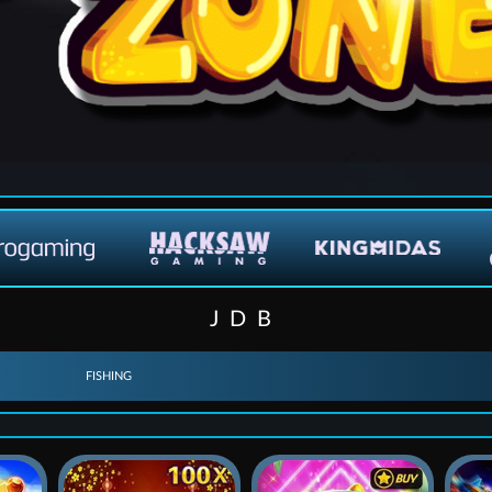
JDB
FISHING