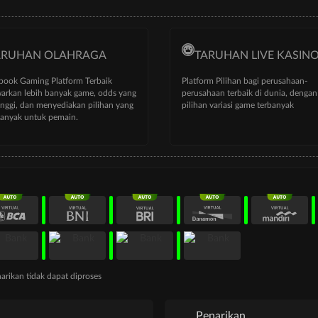
ARUHAN OLAHRAGA
TARUHAN LIVE KASIN
book Gaming Platform Terbaik
Platform Pilihan bagi perusahaan-
rkan lebih banyak game, odds yang
perusahaan terbaik di dunia, dengan
tinggi, dan menyediakan pilihan yang
pilihan variasi game terbanyak
banyak untuk pemain.
arikan tidak dapat diproses
Penarikan