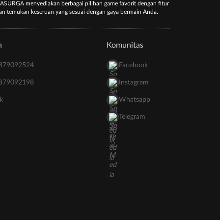
ASURGA menyediakan berbagai pilihan game favorit dengan fitur
 dan temukan keseruan yang sesuai dengan gaya bermain Anda.
n
Komunitas
879092524
Facebook
879092198
Instagram
k
Whatsapp
Telegram