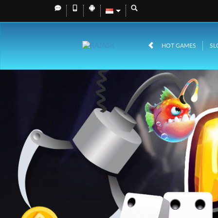
HOT GAMES
SL