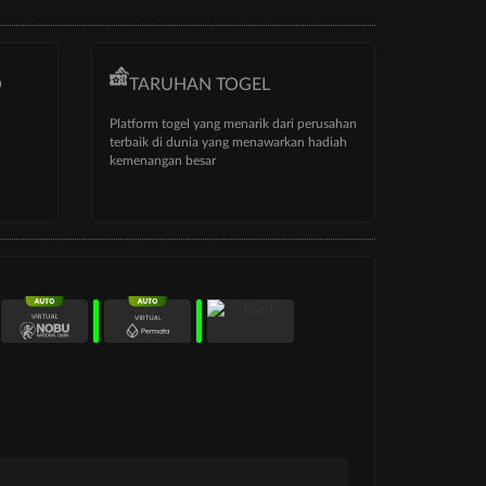
O
TARUHAN TOGEL
Platform togel yang menarik dari perusahan
terbaik di dunia yang menawarkan hadiah
kemenangan besar