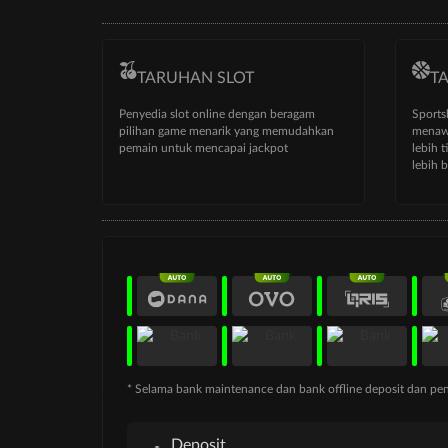
TARUHAN SLOT
T
Penyedia slot online dengan beragam
Sports
pilihan game menarik yang memudahkan
menawa
pemain untuk mencapai jackpot
lebih 
lebih 
* Selama bank maintenance dan bank offline deposit dan pen
Deposit