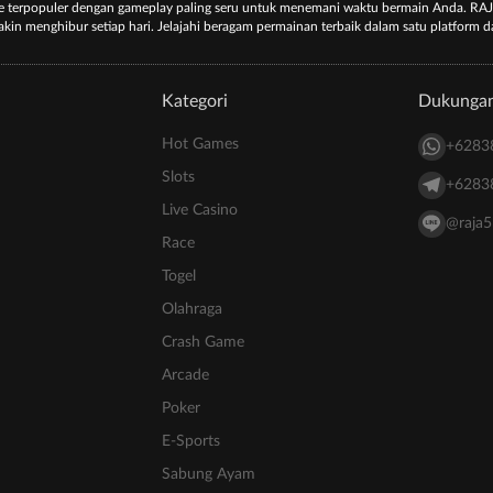
 terpopuler dengan gameplay paling seru untuk menemani waktu bermain Anda. RAJ
akin menghibur setiap hari. Jelajahi beragam permainan terbaik dalam satu platform
Kategori
Dukunga
Hot Games
+6283
Slots
+6283
Live Casino
@raja5
Race
Togel
Olahraga
Crash Game
Arcade
Poker
E-Sports
Sabung Ayam