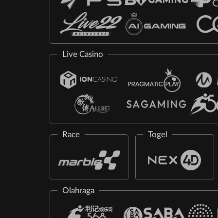
Live Casino
Race
Togel
Olahraga